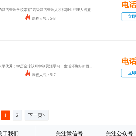
电
酒店管理学校素有"高级酒店管理人才和职业经理人摇篮...
立
课程人气：548
电
平优秀；学历全球认可学制灵活学习、生活环境好新西...
立
课程人气：517
1
2
下一页>
关于我们
关注微信号
关注公众号