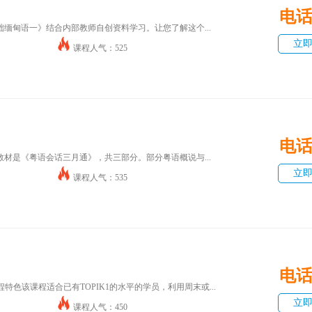
电
缅甸语一》结合内部教师自创资料学习。让您了解这个...
立
课程人气：525
电
材是《粤语会话三月通》，共三部分。部分粤语概说与...
立
课程人气：535
电
特色该课程适合已有TOPIK1的水平的学员，利用周末或...
立
课程人气：450