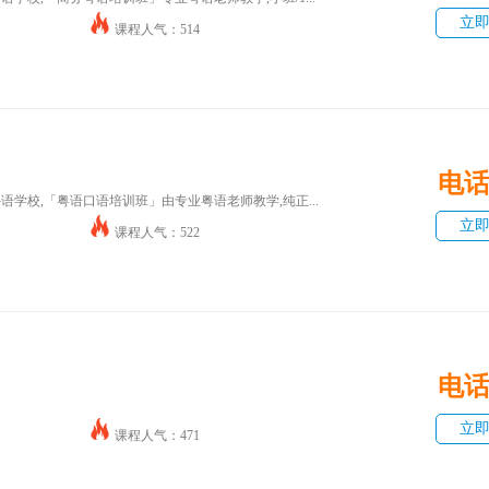
立
课程人气：514
电
语学校,「粤语口语培训班」由专业粤语老师教学,纯正...
立
课程人气：522
电
立
课程人气：471