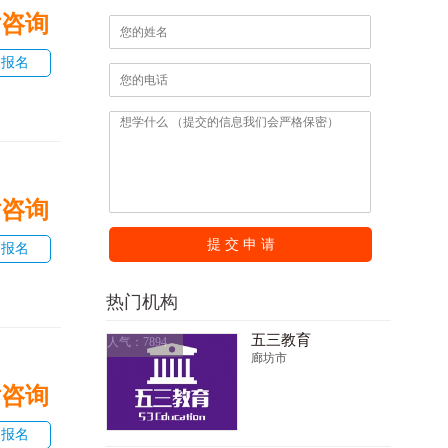
话咨询
即报名
话咨询
提 交 申 请
即报名
热门机构
五三教育
人气：7894
廊坊市
话咨询
即报名