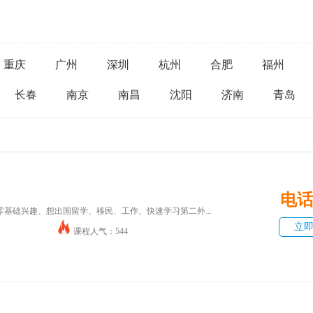
重庆
广州
深圳
杭州
合肥
福州
长春
南京
南昌
沈阳
济南
青岛
电
基础兴趣、想出国留学、移民、工作、快速学习第二外...
立
课程人气：544