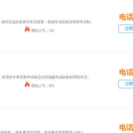
电
，身经百战的名师为学员授课，根据学员的情况帮助学员制...
立
课程人气：541
电
采用多年粤语教学经验总结所编纂而成的教材帮助学员...
立
课程人气：661
电
学校,「商务粤语培训班」专业粤语老师教学,小班/1...