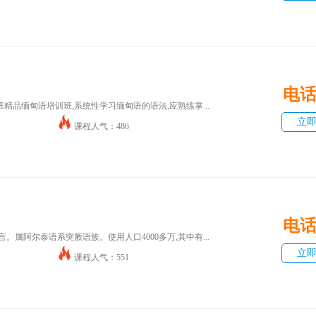
电
精品缅甸语培训班,系统性学习缅甸语的语法,应熟练掌...
立
课程人气：486
电
。属阿尔泰语系突厥语族。使用人口4000多万,其中有...
立
课程人气：551