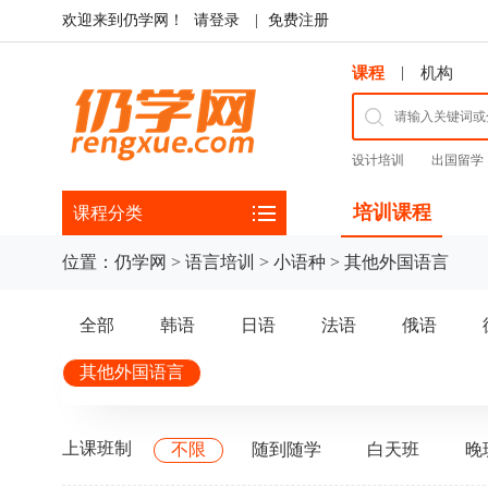
欢迎来到仍学网！
请登录
|
免费注册
|
课程
机构
设计培训
出国留学
培训课程
课程分类
位置：
仍学网
>
语言培训
>
小语种
>
其他外国语言
全部
韩语
日语
法语
俄语
其他外国语言
上课班制
不限
随到随学
白天班
晚