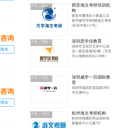
西安海文考研培训机
人气：8014
构
西安市雁塔区小寨嘉汇汉
唐书城写字间9楼海文考研
(长安中路111号)
话咨询
深圳思学佳教育
人气：7582
深圳市宝安区宝安中心创
即报名
业一路宏发领域3楼（宝安
中心地铁站B出口30米）
深圳威学一百国际教
人气：7552
育
深圳市福田区莲花路2005
话咨询
号文博中心
即报名
杭州海文考研机构
人气：12051
杭州市钱塘区和达高科创
新服务中心七楼707