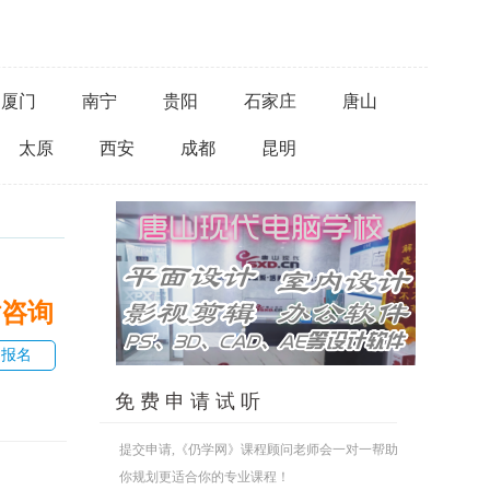
厦门
南宁
贵阳
石家庄
唐山
太原
西安
成都
昆明
话咨询
即报名
免 费 申 请 试 听
提交申请,《仍学网》课程顾问老师会一对一帮助
你规划更适合你的专业课程！