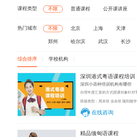
课程类型
不限
普通课程
公开课讲座
热门城市
不限
北京
上海
天津
郑州
哈尔滨
武汉
长沙
综合排序
学校机构
深圳港式粤语课程培训
深圳小语种培训机构有哪些
办理年度汇算的方式授课对象针对零
班级类型：周末班 业余班 随到随学
在线咨询
精品缅甸语课程