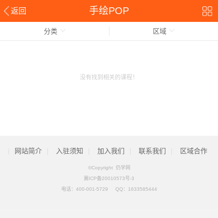
手绘POP
返回
分类
区域
没有找到相关的课程！
|
网站简介
|
入驻须知
|
加入我们
|
联系我们
|
区域合作
©Copyright 仍学网
冀ICP备20010573号-3
电话：
400-001-5729
QQ：
1633585444