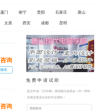
厦门
南宁
贵阳
石家庄
唐山
太原
西安
成都
昆明
话咨询
即报名
免 费 申 请 试 听
提交申请,《仍学网》课程顾问老师会一对一帮助
你规划更适合你的专业课程！
话咨询