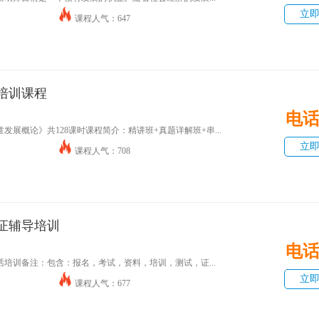
立
课程人气：647
培训课程
电
展概论》共128课时课程简介：精讲班+真题详解班+串...
立
课程人气：708
证辅导培训
电
培训备注：包含：报名，考试，资料，培训，测试，证...
立
课程人气：677