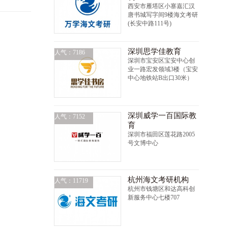
西安市雁塔区小寨嘉汇汉
唐书城写字间9楼海文考研
(长安中路111号)
深圳思学佳教育
人气：7186
深圳市宝安区宝安中心创
业一路宏发领域3楼（宝安
中心地铁站B出口30米）
深圳威学一百国际教
人气：7152
育
深圳市福田区莲花路2005
号文博中心
杭州海文考研机构
人气：11719
杭州市钱塘区和达高科创
新服务中心七楼707