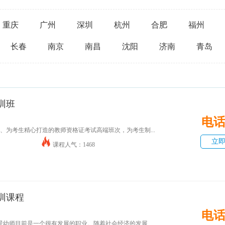
重庆
广州
深圳
杭州
合肥
福州
长春
南京
南昌
沈阳
济南
青岛
训班
电
1、为考生精心打造的教师资格证考试高端班次，为考生制...
立
课程人气：1468
训课程
电
景幼师目前是一个很有发展的职业。随着社会经济的发展...