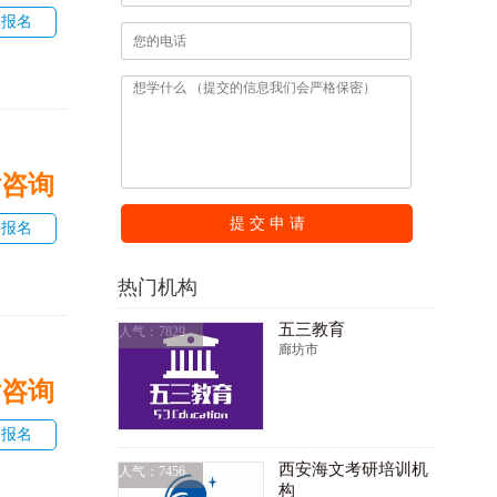
即报名
话咨询
提 交 申 请
即报名
热门机构
五三教育
人气：7829
廊坊市
话咨询
即报名
西安海文考研培训机
人气：7456
构