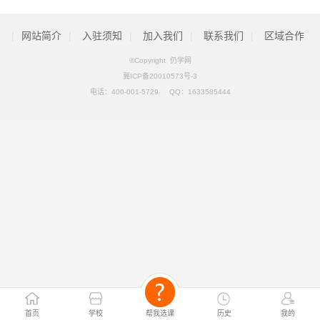
|
网站简介
|
入驻须知
|
加入我们
|
联系我们
|
区域合作
©Copyright 仍学网
冀ICP备20010573号-3
电话：
400-001-5729
QQ：
1633585444
首页
学校
帮我选课
历史
我的