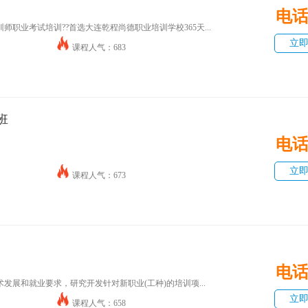
电
职业考试培训??首选大连乾程尚德职业培训学校365天...
立
课程人气：683
班
电
立
课程人气：673
电
发展和就业要求，研究开发针对新职业(工种)的培训项...
立
课程人气：658