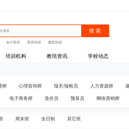
会计培训
英语培训
雅思培训
培训机构
教培资讯
学校动态
理师
心理咨询师
报关/报检员
人力资源师
电子商务师
造价员
预算员
网络营销师
班
周末班
全日制
其它班