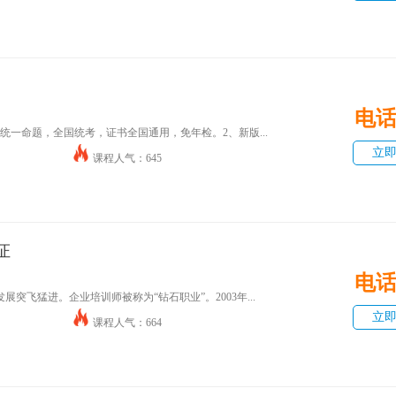
电
统一命题，全国统考，证书全国通用，免年检。2、新版...
立
课程人气：645
证
电
突飞猛进。企业培训师被称为“钻石职业”。2003年...
立
课程人气：664