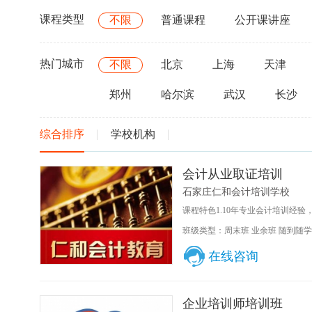
课程类型
不限
普通课程
公开课讲座
热门城市
不限
北京
上海
天津
郑州
哈尔滨
武汉
长沙
综合排序
学校机构
会计从业取证培训
石家庄仁和会计培训学校
课程特色1.10年专业会计培训经验
班级类型：周末班 业余班 随到随学
在线咨询
企业培训师培训班