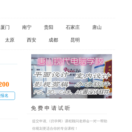
厦门
南宁
贵阳
石家庄
唐山
太原
西安
成都
昆明
200
即报名
免 费 申 请 试 听
提交申请,《仍学网》课程顾问老师会一对一帮助
你规划更适合你的专业课程！