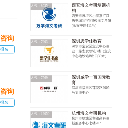
西安海文考研培训机
人气：8035
构
西安市雁塔区小寨嘉汇汉
唐书城写字间9楼海文考研
(长安中路111号)
话咨询
深圳思学佳教育
人气：7603
深圳市宝安区宝安中心创
即报名
业一路宏发领域3楼（宝安
中心地铁站B出口30米）
深圳威学一百国际教
人气：7569
育
深圳市福田区莲花路2005
话咨询
号文博中心
即报名
杭州海文考研机构
人气：12059
杭州市钱塘区和达高科创
新服务中心七楼707