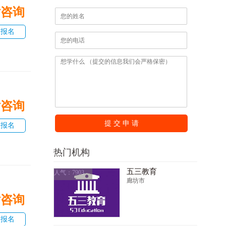
话咨询
即报名
话咨询
提 交 申 请
即报名
热门机构
五三教育
人气：7903
廊坊市
话咨询
即报名