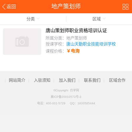
地产策划师
返回
分类
区域
唐山策划师职业资格培训认证
所属分类：地产策划师
授课学校：
唐山天勤职业技能培训学校
￥电询
课程价格：
|
网站简介
|
入驻须知
|
加入我们
|
联系我们
|
区域合作
©Copyright 仍学网
冀ICP备20010573号-3
电话：
400-001-5729
QQ：
1633585444