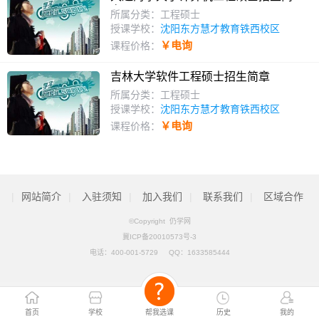
章
所属分类：工程硕士
授课学校：
沈阳东方慧才教育铁西校区
￥电询
课程价格：
吉林大学软件工程硕士招生简章
所属分类：工程硕士
授课学校：
沈阳东方慧才教育铁西校区
￥电询
课程价格：
|
网站简介
|
入驻须知
|
加入我们
|
联系我们
|
区域合作
©Copyright 仍学网
冀ICP备20010573号-3
电话：
400-001-5729
QQ：
1633585444
首页
学校
帮我选课
历史
我的