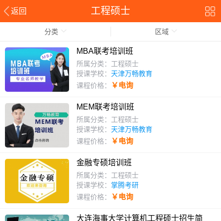
工程硕士
返回
分类
区域
MBA联考培训班
所属分类：工程硕士
授课学校：
天津万畅教育
￥电询
课程价格：
MEM联考培训班
所属分类：工程硕士
授课学校：
天津万畅教育
￥电询
课程价格：
金融专硕培训班
所属分类：工程硕士
授课学校：
掌腾考研
￥电询
课程价格：
大连海事大学计算机工程硕士招生简