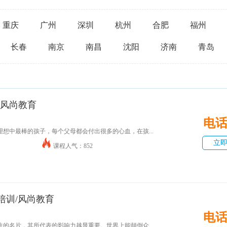
重庆
广州
深圳
杭州
合肥
福州
长春
南京
南昌
沈阳
济南
青岛
-风尚教育
电
想中最棒的孩子，每个父母都会付出很多的心血，在孩...
立
课程人气：852
培训/风尚教育
电
的名片，其所代表的影响力越显重要。世界上能颠倒众...