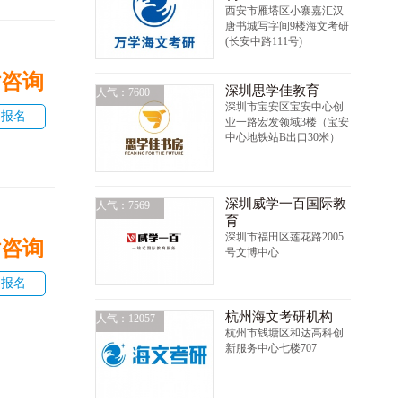
西安市雁塔区小寨嘉汇汉
唐书城写字间9楼海文考研
(长安中路111号)
话咨询
深圳思学佳教育
人气：7600
深圳市宝安区宝安中心创
即报名
业一路宏发领域3楼（宝安
中心地铁站B出口30米）
深圳威学一百国际教
人气：7569
育
深圳市福田区莲花路2005
话咨询
号文博中心
即报名
杭州海文考研机构
人气：12057
杭州市钱塘区和达高科创
新服务中心七楼707