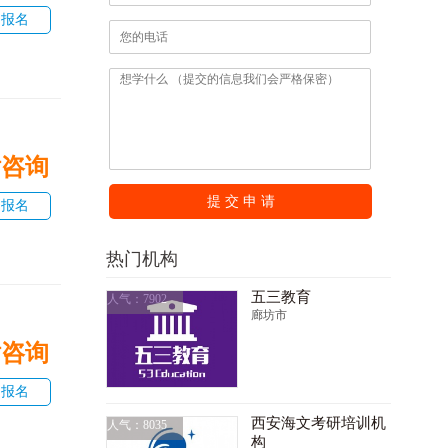
即报名
话咨询
提 交 申 请
即报名
热门机构
五三教育
人气：7902
廊坊市
话咨询
即报名
西安海文考研培训机
人气：8035
构