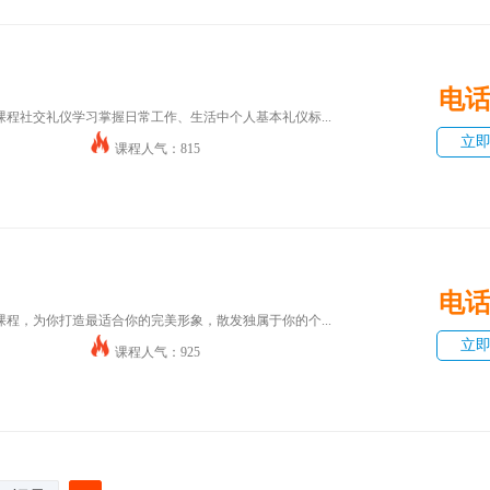
电
程社交礼仪学习掌握日常工作、生活中个人基本礼仪标...
立
课程人气：815
电
程，为你打造最适合你的完美形象，散发独属于你的个...
立
课程人气：925