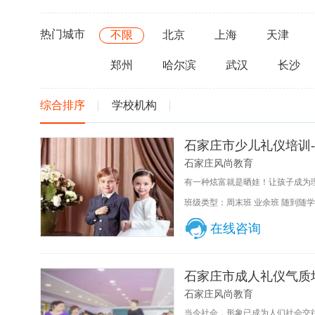
热门城市
不限
北京
上海
天津
郑州
哈尔滨
武汉
长沙
综合排序
学校机构
石家庄市少儿礼仪培训
石家庄风尚教育
有一种炫富就是晒娃！让孩子成为理
班级类型：周末班 业余班 随到随学
在线咨询
石家庄市成人礼仪气质
石家庄风尚教育
当今社会，形象已成为人们社会交往