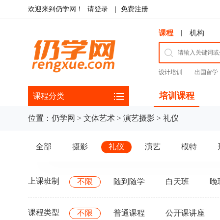
欢迎来到仍学网！
请登录
|
免费注册
|
课程
机构
设计培训
出国留学
培训课程
课程分类
位置：
仍学网
>
文体艺术
>
演艺摄影
>
礼仪
全部
摄影
礼仪
演艺
模特
上课班制
不限
随到随学
白天班
晚
课程类型
不限
普通课程
公开课讲座