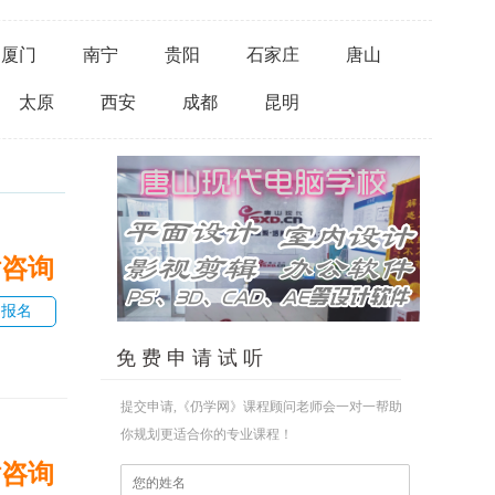
厦门
南宁
贵阳
石家庄
唐山
太原
西安
成都
昆明
话咨询
即报名
免 费 申 请 试 听
提交申请,《仍学网》课程顾问老师会一对一帮助
你规划更适合你的专业课程！
话咨询