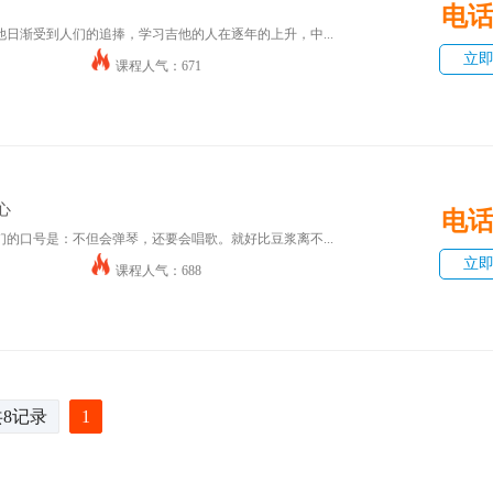
电
日渐受到人们的追捧，学习吉他的人在逐年的上升，中...
立
课程人气：671
心
电
的口号是：不但会弹琴，还要会唱歌。就好比豆浆离不...
立
课程人气：688
共8记录
1