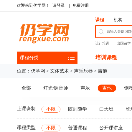
欢迎来到仍学网！
请登录
|
免费注册
|
课程
机构
设计培训
出国留学
培训课程
课程分类
位置：
仍学网
>
文体艺术
>
声乐乐器
>
吉他
全部
灯光/调音师
声乐
吉他
钢
上课班制
不限
随到随学
白天班
晚
课程类型
不限
普通课程
公开课讲座