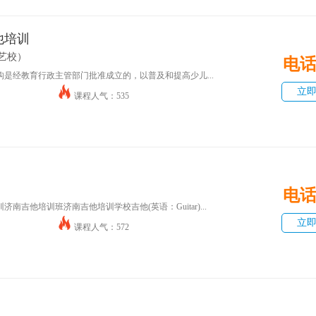
他培训
艺校）
电
是经教育行政主管部门批准成立的，以普及和提高少儿...
立
课程人气：535
电
吉他培训班济南吉他培训学校吉他(英语：Guitar)...
立
课程人气：572