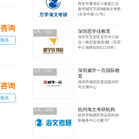
西安市雁塔区小寨嘉汇汉
唐书城写字间9楼海文考研
(长安中路111号)
话咨询
深圳思学佳教育
人气：7603
深圳市宝安区宝安中心创
即报名
业一路宏发领域3楼（宝安
中心地铁站B出口30米）
深圳威学一百国际教
人气：7569
育
深圳市福田区莲花路2005
话咨询
号文博中心
即报名
杭州海文考研机构
人气：12059
杭州市钱塘区和达高科创
新服务中心七楼707