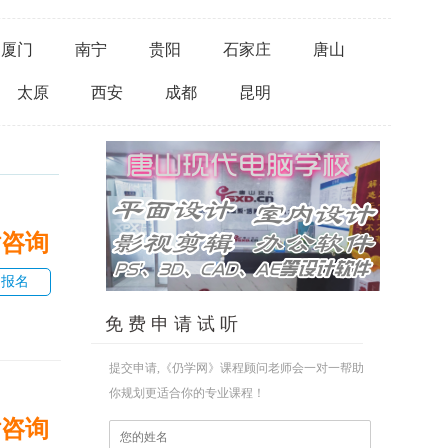
厦门
南宁
贵阳
石家庄
唐山
太原
西安
成都
昆明
话咨询
即报名
免 费 申 请 试 听
提交申请,《仍学网》课程顾问老师会一对一帮助
你规划更适合你的专业课程！
话咨询