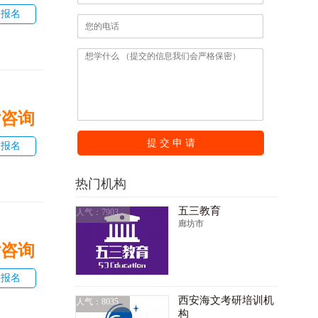
即报名
话咨询
提 交 申 请
即报名
热门机构
五三教育
人气：7903
廊坊市
话咨询
即报名
西安海文考研培训机
人气：8035
构