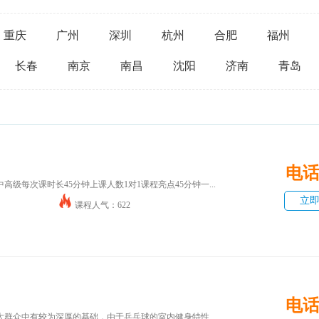
重庆
广州
深圳
杭州
合肥
福州
长春
南京
南昌
沈阳
济南
青岛
电
级每次课时长45分钟上课人数1对1课程亮点45分钟一...
立
课程人气：622
电
群众中有较为深厚的基础，由于乒乓球的室内健身特性...