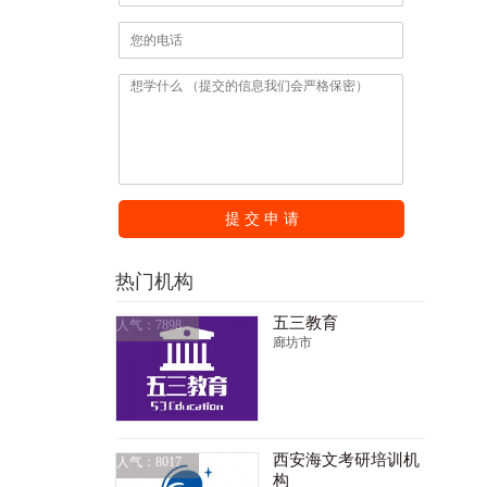
提 交 申 请
热门机构
五三教育
人气：7898
廊坊市
西安海文考研培训机
人气：8017
构