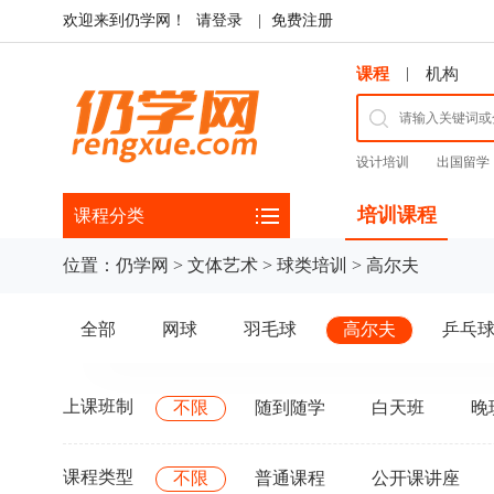
欢迎来到仍学网！
请登录
|
免费注册
|
课程
机构
设计培训
出国留学
培训课程
课程分类
位置：
仍学网
>
文体艺术
>
球类培训
>
高尔夫
全部
网球
羽毛球
高尔夫
乒乓
上课班制
不限
随到随学
白天班
晚
课程类型
不限
普通课程
公开课讲座