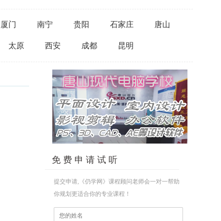
厦门
南宁
贵阳
石家庄
唐山
太原
西安
成都
昆明
免 费 申 请 试 听
提交申请,《仍学网》课程顾问老师会一对一帮助
你规划更适合你的专业课程！