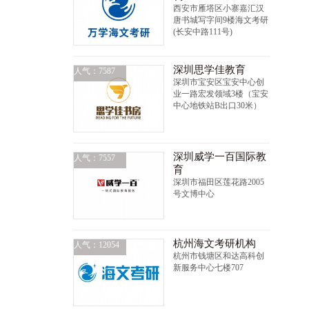
西安市雁塔区小寨嘉汇汉
唐书城写字间9楼海文考研
(长安中路111号)
深圳思学佳教育
人气：7587
深圳市宝安区宝安中心创
业一路宏发领域3楼（宝安
中心地铁站B出口30米）
深圳威学一百国际教
人气：7557
育
深圳市福田区莲花路2005
号文博中心
杭州海文考研机构
人气：12054
杭州市钱塘区和达高科创
新服务中心七楼707