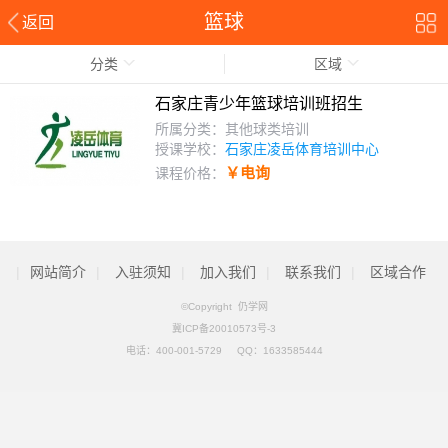
篮球
返回
分类
区域
石家庄青少年篮球培训班招生
所属分类：其他球类培训
授课学校：
石家庄凌岳体育培训中心
￥电询
课程价格：
|
网站简介
|
入驻须知
|
加入我们
|
联系我们
|
区域合作
©Copyright 仍学网
冀ICP备20010573号-3
电话：
400-001-5729
QQ：
1633585444