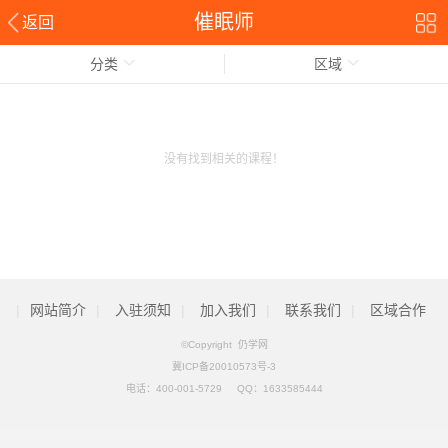
催眠师
返回
分类
区域
没有找到相关的课程！
|
网站简介
|
入驻须知
|
加入我们
|
联系我们
|
区域合作
©Copyright 仍学网
冀ICP备20010573号-3
电话：
400-001-5729
QQ：
1633585444