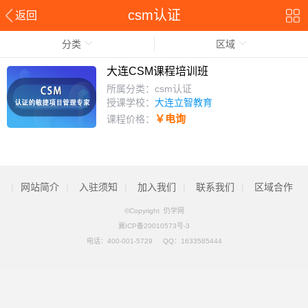
csm认证
返回
分类
区域
大连CSM课程培训班
所属分类：csm认证
授课学校：
大连立智教育
￥电询
课程价格：
|
网站简介
|
入驻须知
|
加入我们
|
联系我们
|
区域合作
©Copyright 仍学网
冀ICP备20010573号-3
电话：
400-001-5729
QQ：
1633585444