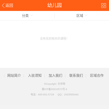
幼儿园
返回
分类
区域
没有找到相关的课程！
|
网站简介
|
入驻须知
|
加入我们
|
联系我们
|
区域合作
©Copyright 仍学网
冀ICP备20010573号-3
电话：
400-001-5729
QQ：
1633585444