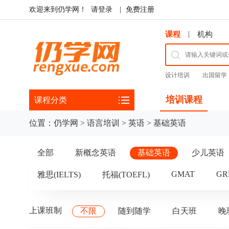
欢迎来到仍学网！
请登录
|
免费注册
|
课程
机构
设计培训
出国留学
培训课程
课程分类
位置：
仍学网
>
语言培训
>
英语
>
基础英语
全部
新概念英语
基础英语
少儿英语
GMAT
GR
雅思(IELTS)
托福(TOEFL)
上课班制
不限
随到随学
白天班
晚