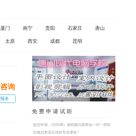
厦门
南宁
贵阳
石家庄
唐山
太原
西安
成都
昆明
话咨询
即报名
免 费 申 请 试 听
提交申请,《仍学网》课程顾问老师会一对一帮助
你规划更适合你的专业课程！