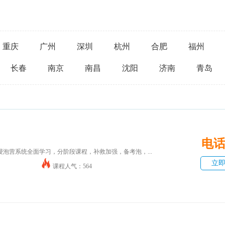
重庆
广州
深圳
杭州
合肥
福州
长春
南京
南昌
沈阳
济南
青岛
电
泡营系统全面学习，分阶段课程，补救加强，备考泡，...
立
课程人气：564