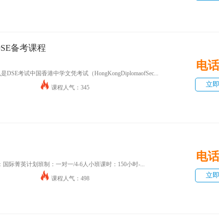
DSE备考课程
电
SE考试中国香港中学文凭考试（HongKongDiplomaofSec...
立
课程人气：345
电
际菁英计划班制：一对一/4-6人小班课时：150小时-...
立
课程人气：498