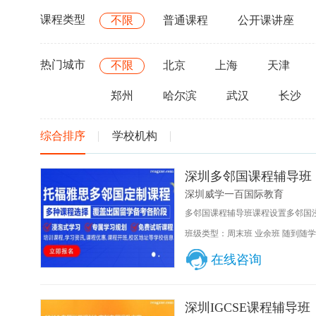
课程类型
不限
普通课程
公开课讲座
热门城市
不限
北京
上海
天津
郑州
哈尔滨
武汉
长沙
综合排序
学校机构
深圳多邻国课程辅导班
深圳威学一百国际教育
多邻国课程辅导班课程设置多邻国浸
班级类型：周末班 业余班 随到随学
在线咨询
深圳IGCSE课程辅导班