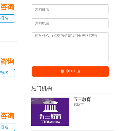
话咨询
即报名
话咨询
提 交 申 请
即报名
热门机构
五三教育
人气：7898
廊坊市
话咨询
即报名