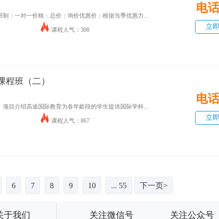
电
班制：一对一价格：总价：询价优惠价：根据当季优惠力...
立
课程人气：308
课程班（二）
电
项目介绍高途国际教育为各年龄段的学生提供国际学科...
立
课程人气：867
6
7
8
9
10
... 55
下一页>
关于我们
关注微信号
关注公众号