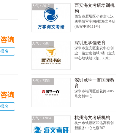
西安海文考研培训机
人气：8017
构
西安市雁塔区小寨嘉汇汉
唐书城写字间9楼海文考研
(长安中路111号)
话咨询
深圳思学佳教育
人气：7587
深圳市宝安区宝安中心创
即报名
业一路宏发领域3楼（宝安
中心地铁站B出口30米）
深圳威学一百国际教
人气：7556
育
深圳市福田区莲花路2005
话咨询
号文博中心
即报名
杭州海文考研机构
人气：12054
杭州市钱塘区和达高科创
新服务中心七楼707